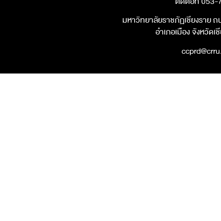
ติดต่อที่ 053
มหาวิทยาลัยราชภัฏเชียงราย ถ
อำเภอเมือง จังหวัดเ
ccprd@crru.