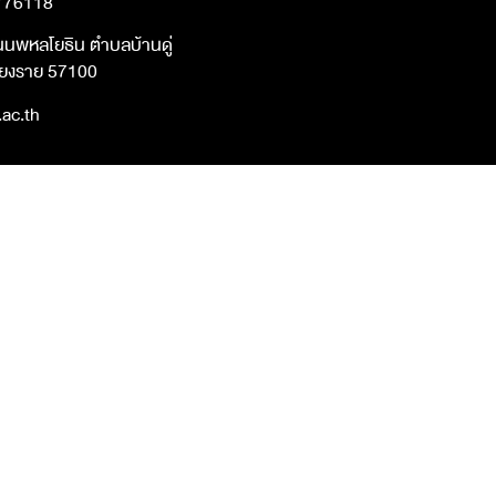
-776118
นนพหลโยธิน ตำบลบ้านดู่
ชียงราย 57100
ac.th